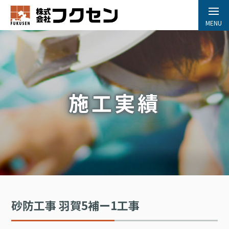
MENU
施工実績
砂防工事 羽賀5補ー1工事