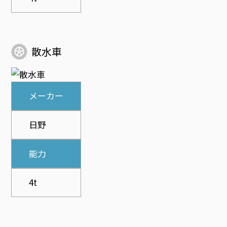
散水車
メーカー
日野
能力
4t