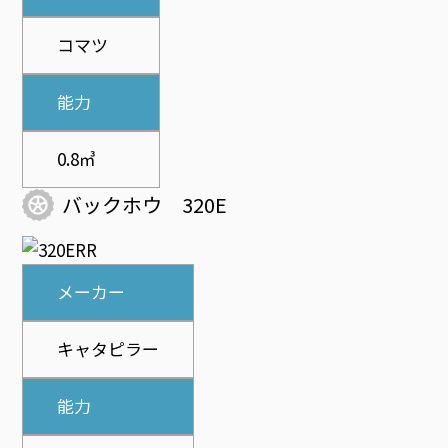
コマツ
能力
0.8㎥
バックホウ 320E
メーカー
キャタピラー
能力