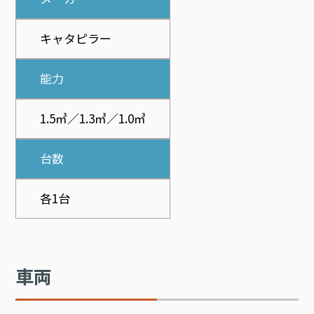
キャタピラー
能力
1.5㎥／1.3㎥／1.0㎥
台数
各1台
車両