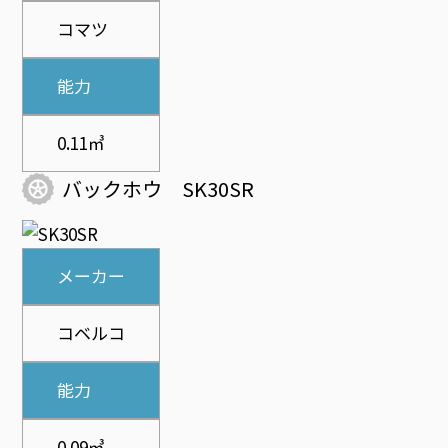
コマツ
能力
0.11㎥
バックホウ SK30SR
メーカー
コベルコ
能力
0.09㎥