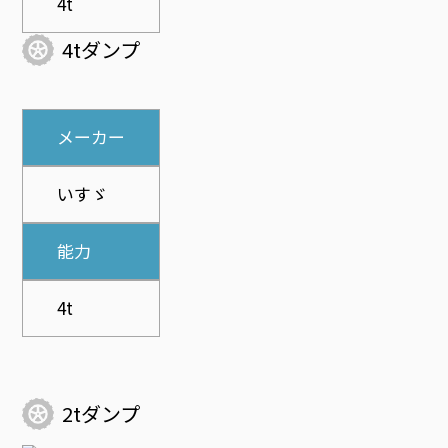
4t
4tダンプ
メーカー
いすゞ
能力
4t
2tダンプ